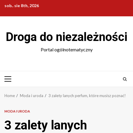
Skip
sob.. sie 8th, 2026
to
content
Droga do niezależności
Portal ogólnotematyczny
Primary
Menu
Home
Moda i uroda
3 zalety lanych perfum, które musisz poznać!
MODA I URODA
3 zalety lanych