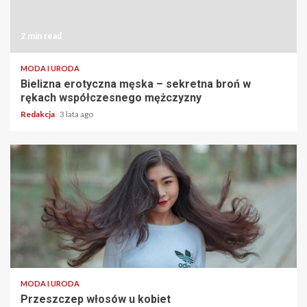
2 min read
MODA I URODA
Bielizna erotyczna męska – sekretna broń w
rękach współczesnego mężczyzny
Redakcja
3 lata ago
2 min read
MODA I URODA
Przeszczep włosów u kobiet