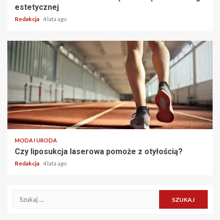
estetycznej
Redakcja
4 lata ago
2 min read
MODA I URODA
Czy liposukcja laserowa pomoże z otyłością?
Redakcja
4 lata ago
Szukaj: