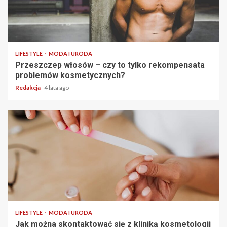
2 min read
LIFESTYLE
MODA I URODA
Przeszczep włosów – czy to tylko rekompensata
problemów kosmetycznych?
Redakcja
4 lata ago
2 min read
LIFESTYLE
MODA I URODA
Jak można skontaktować się z kliniką kosmetologii