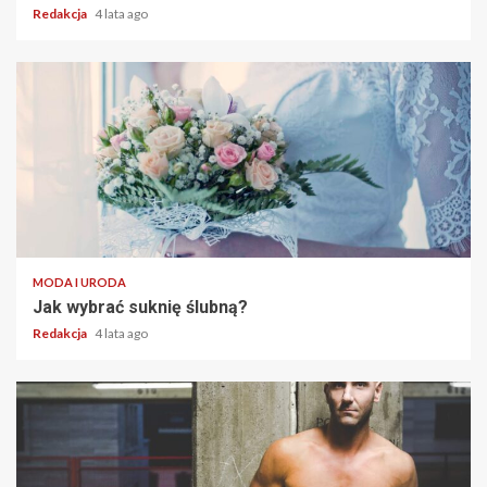
Redakcja
4 lata ago
2 min read
MODA I URODA
Jak wybrać suknię ślubną?
Redakcja
4 lata ago