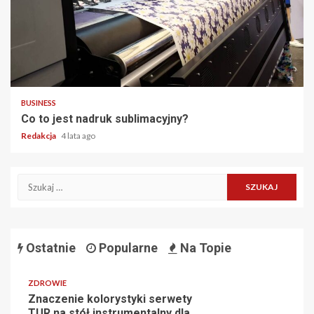
2 min read
BUSINESS
Co to jest nadruk sublimacyjny?
Redakcja
4 lata ago
Szukaj:
Ostatnie
Popularne
Na Topie
ZDROWIE
Znaczenie kolorystyki serwety
TUR na stół instrumentalny dla