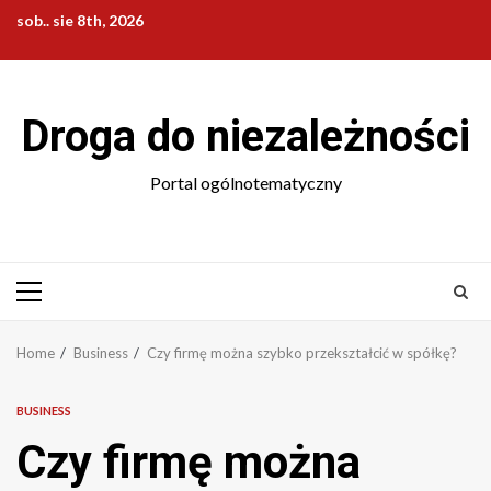
Skip
sob.. sie 8th, 2026
to
content
Droga do niezależności
Portal ogólnotematyczny
Primary
Menu
Home
Business
Czy firmę można szybko przekształcić w spółkę?
BUSINESS
Czy firmę można