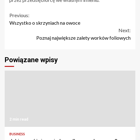
Continue
Previous:
Wszystko o skrzyniach na owoce
Reading
Next:
Poznaj największe zalety worków foliowych
Powiązane wpisy
2 min read
BUSINESS