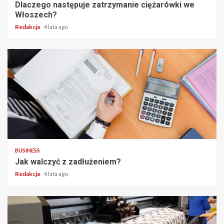
Dlaczego następuje zatrzymanie ciężarówki we
Włoszech?
Redakcja
4 lata ago
2 min read
BUSINESS
Jak walczyć z zadłużeniem?
Redakcja
4 lata ago