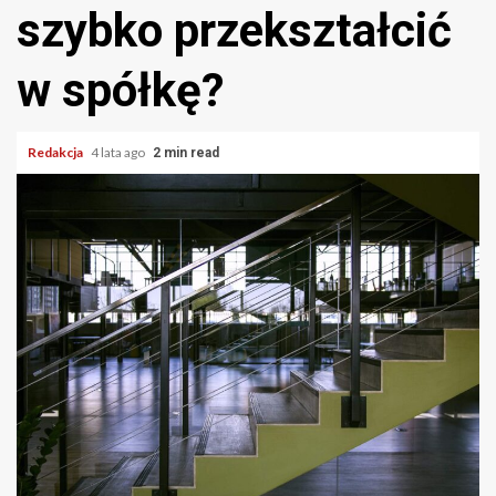
szybko przekształcić
w spółkę?
Redakcja
4 lata ago
2 min read