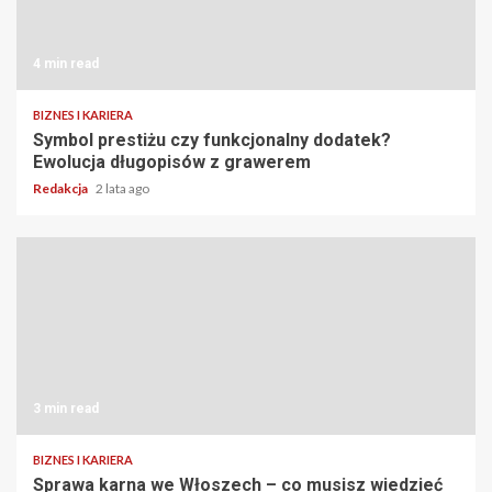
4 min read
BIZNES I KARIERA
Symbol prestiżu czy funkcjonalny dodatek?
Ewolucja długopisów z grawerem
Redakcja
2 lata ago
3 min read
BIZNES I KARIERA
Sprawa karna we Włoszech – co musisz wiedzieć