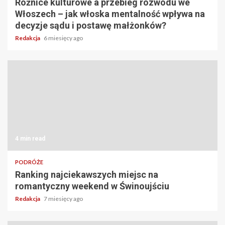
Różnice kulturowe a przebieg rozwodu we
Włoszech – jak włoska mentalność wpływa na
decyzje sądu i postawę małżonków?
Redakcja
6 miesięcy ago
4 min read
PODRÓŻE
Ranking najciekawszych miejsc na
romantyczny weekend w Świnoujściu
Redakcja
7 miesięcy ago