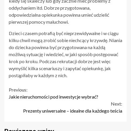
kiedy się skaleczy lub gdy zacznie mieć problemy z
oddychaniem itd. Dobrze przygotowana,
odpowiedzialna opiekunka powinna umieć udzielić
pierwszej pomocy maluchowi.
Dzieci czasem potrafią być nieprzewidywalne i w ciągu
kilku chwil mogą zrobić sobie niechcący krzywdę. Niania
do dziecka powinna być przygotowana na każdą
możliwą sytuację i wiedzieć, w jaki sposób postępować
krok po kroku. Podczas rekrutacji dobrze jest więc
wymyślić kilka scenariuszy i zapytać opiekunkę, jak
postąpiłaby w każdym z nich.
Continue
Previous:
Jakie nieruchomości pod inwestycje wybrać?
Reading
Next:
Prezenty uniwersalne – idealne dla każdego teścia