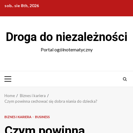
Skip
sob.. sie 8th, 2026
to
content
Droga do niezależności
Portal ogólnotematyczny
Primary
Menu
Home
Biznes i kariera
Czym powinna cechować się dobra niania do dziecka?
BIZNES I KARIERA
BUSINESS
Czym powinna