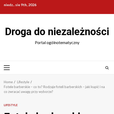
Skip
niedz.. sie 9th, 2026
to
content
Droga do niezależności
Portal ogólnotematyczny
Primary
Menu
Home
Lifestyle
Fotele barberskie – co to? Rodzaje foteli barberskich – jaki kupić i na
co zwracać uwagę przy wyborze?
LIFESTYLE