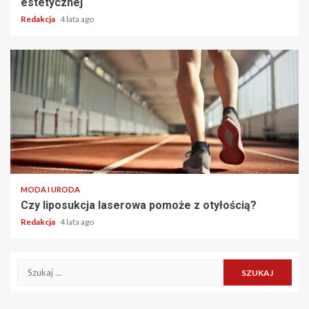
estetycznej
Redakcja
4 lata ago
2 min read
MODA I URODA
Czy liposukcja laserowa pomoże z otyłością?
Redakcja
4 lata ago
Szukaj: