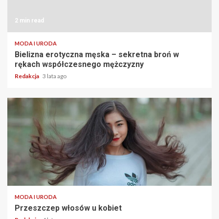
2 min read
MODA I URODA
Bielizna erotyczna męska – sekretna broń w
rękach współczesnego mężczyzny
Redakcja
3 lata ago
2 min read
MODA I URODA
Przeszczep włosów u kobiet