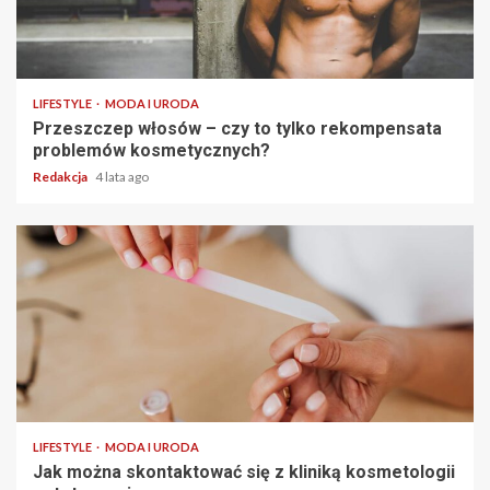
2 min read
LIFESTYLE
MODA I URODA
Przeszczep włosów – czy to tylko rekompensata
problemów kosmetycznych?
Redakcja
4 lata ago
2 min read
LIFESTYLE
MODA I URODA
Jak można skontaktować się z kliniką kosmetologii