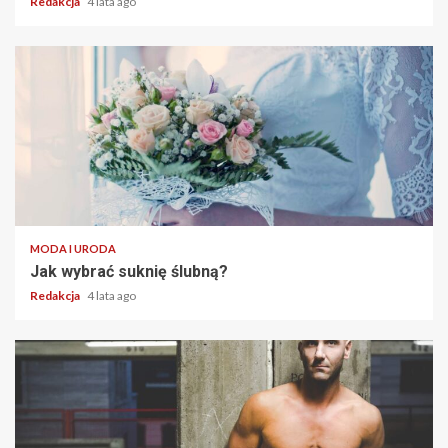
Redakcja
4 lata ago
2 min read
MODA I URODA
Jak wybrać suknię ślubną?
Redakcja
4 lata ago