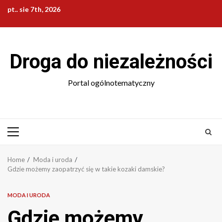
Skip
pt.. sie 7th, 2026
to
content
Droga do niezależności
Portal ogólnotematyczny
Primary
Menu
Home
Moda i uroda
Gdzie możemy zaopatrzyć się w takie kozaki damskie?
MODA I URODA
Gdzie możemy