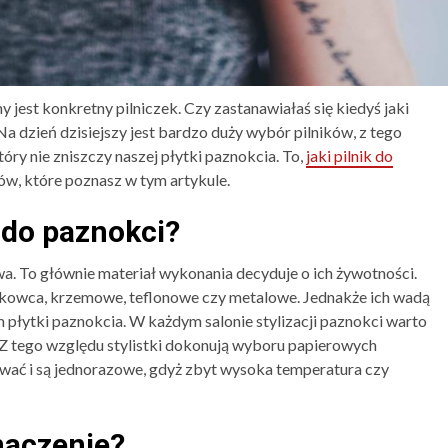
y jest konkretny pilniczek. Czy zastanawiałaś się kiedyś jaki
Na dzień dzisiejszy jest bardzo duży wybór pilników, z tego
óry nie zniszczy naszej płytki paznokcia. To,
jaki pilnik do
ów, które poznasz w tym artykule.
w do paznokci?
wa. To głównie materiał wykonania decyduje o ich żywotności.
askowca, krzemowe, teflonowe czy metalowe. Jednakże ich wadą
 płytki paznokcia. W każdym salonie stylizacji paznokci warto
a. Z tego względu stylistki dokonują wyboru papierowych
kować i są jednorazowe, gdyż zbyt wysoka temperatura czy
naczenie?