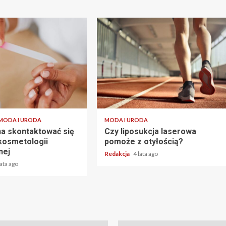
2 min read
MODA I URODA
MODA I URODA
a skontaktować się
Czy liposukcja laserowa
 kosmetologii
pomoże z otyłością?
nej
Redakcja
4 lata ago
lata ago