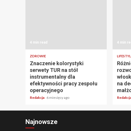
4 min read
4 min re
ZDROWIE
LIFESTYL
Znaczenie kolorystyki
Różni
serwety TUR na stół
rozwo
instrumentalny dla
włosk
efektywności pracy zespołu
na de
operacyjnego
małż
Redakcja
6 miesięcy ago
Redakcj
Najnowsze