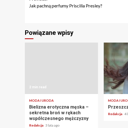
Continue
Jak pachną perfumy Priscilla Presley?
Reading
Powiązane wpisy
2 min read
2 min read
MODA I URODA
MODA I UR
Bielizna erotyczna męska –
Przeszcz
sekretna broń w rękach
Redakcja
4 
współczesnego mężczyzny
Redakcja
3 lata ago