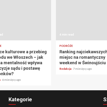
ad
4 min read
E
PODRÓŻE
ce kulturowe a przebieg
Ranking najciekawszyc
du we Włoszech – jak
miejsc na romantyczny
a mentalność wpływa
weekend w Świnoujściu
cyzje sądu i postawę
Redakcja
7 miesięcy ago
onków?
a
6 miesięcy ago
Kategorie
S