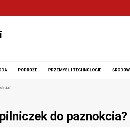
i
ODA
PODRÓŻE
PRZEMYSŁ I TECHNOLOGIE
ŚRODOW
nokcia?
 pilniczek do paznokcia?