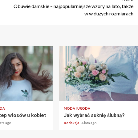
Obuwie damskie – najpopularniejsze wzory na lato, także
w w dużych rozmiarach
2 min read
ODA
MODA I URODA
ep włosów u kobiet
Jak wybrać suknię ślubną?
lata ago
Redakcja
4 lata ago