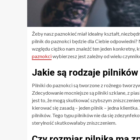
Żeby nasz paznokieć miał idealny kształt, niezbędn
pilnik do paznokci będzie dla Ciebie odpowiedni? 
względu ciężko nam znaleźć ten jeden konkretny, kt
paznokci
wybierzesz jest zależny od wielu czynnik
Jakie są rodzaje pilnikó
Pilniki do paznokci są tworzone z rożnego tworzy
Zdecydowanie mocniejsze są pilniki szklane, z pi
jest to, że mogą skutkować szybszym zniszczeniem
kierować się zasadą – jeden pilnik – jedna klientk
pilników. Tego typu pilników nie da się zdezynfe
sterylność skutkowałaby zniszczeniem.
Czy rozmiar pilnika ma z