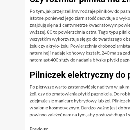
Po tym, jak przejrzeliśmy rodzaje pilników do pazn
istotne, ponieważ jego ziarnistość decyduje o wyk
znajdują się na 1 centymetrze kwadratowym powie
wyższej. 80 to powierzchnia ostra. Tego typu piln
wszystkim wykorzystuje się go do twardszego obsz
żelu czy akrylo-żelu. Powierzchnia drobnoziarnista
naturalnej i nadaje końcowy kształt. 240 ma za za
natomiast 400 służy do nadania błysku płytki pazn
Pilniczek elektryczny do 
Po pierwsze warto zastanowić się nad tym w jakim
żeli, czy do zmatowienia płytki paznokcia. Do rob
zdejmuje się manicure hybrydowy lub żel. Pilnicze
w salonie kosmetycznym. Bardzo ważne jest dobra
powinno zależeć nam na tym, aby posłużył długo i 
Previous: