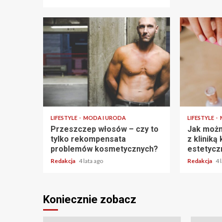
2 min read
2 min read
LIFESTYLE
MODA I URODA
LIFESTYLE
Przeszczep włosów – czy to
Jak możn
tylko rekompensata
z kliniką
problemów kosmetycznych?
estetycz
Redakcja
4 lata ago
Redakcja
4 
Koniecznie zobacz