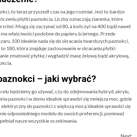
okci, to teraz przyszedł czas na jego rozmiar. Jest to bardzo
ończeniu płytki paznokcia. Liczby oznaczają ziarenka, które
rzchni. Mogą się zaczynać od 80, a kończyć na 400 bądź nawet
ik ma właściwości podobne do papieru ściernego. Przede
aru. 100 idealnie nada się do skracania twardszych paznokci,
 to 180, która znajduje zastosowanie w skracaniu płytki
danie zmatowić płytkę i wygładzić masę żelową bądź akrylową,
okcia.
paznokci – jaki wybrać?
 celu będziemy go używać, czy do zdejmowania hybryd, akrylu,
ienia paznokci w domu idealnie sprawdzi się mniejsza moc, gdzie
k elektryczny do paznokci z większą mocą idealnie sprawdzi się
nie odpowiedniego modelu do swoich preferencji, ponieważ
spełniał nasze wszystkie oczekiwania.
Next: