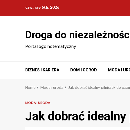
Skip
czw.. sie 6th, 2026
to
content
Droga do niezależnośc
Portal ogólnotematyczny
BIZNES I KARIERA
DOM I OGRÓD
MODA I UR
Home
Moda i uroda
Jak dobrać idealny pilniczek do paz
MODA I URODA
Jak dobrać idealny