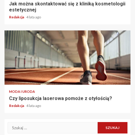
Jak można skontaktować się z kliniką kosmetologii
estetycznej
Redakcja
4 lata ago
2 min read
MODA I URODA
Czy liposukcja laserowa pomoże z otyłością?
Redakcja
4 lata ago
Szukaj: