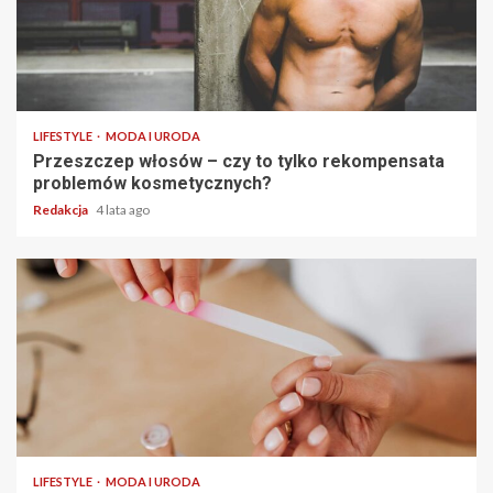
2 min read
LIFESTYLE
MODA I URODA
Przeszczep włosów – czy to tylko rekompensata
problemów kosmetycznych?
Redakcja
4 lata ago
2 min read
LIFESTYLE
MODA I URODA