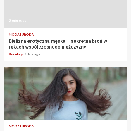
2 min read
MODA I URODA
Bielizna erotyczna męska – sekretna broń w
rękach współczesnego mężczyzny
Redakcja
3 lata ago
2 min read
MODA I URODA