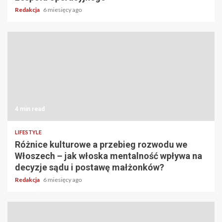
Redakcja
6 miesięcy ago
4 min read
LIFESTYLE
Różnice kulturowe a przebieg rozwodu we
Włoszech – jak włoska mentalność wpływa na
decyzje sądu i postawę małżonków?
Redakcja
6 miesięcy ago