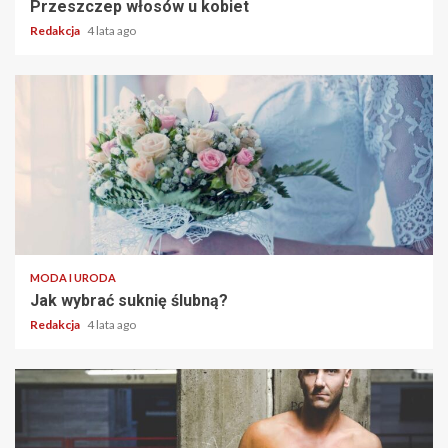
Przeszczep włosów u kobiet
Redakcja
4 lata ago
2 min read
MODA I URODA
Jak wybrać suknię ślubną?
Redakcja
4 lata ago