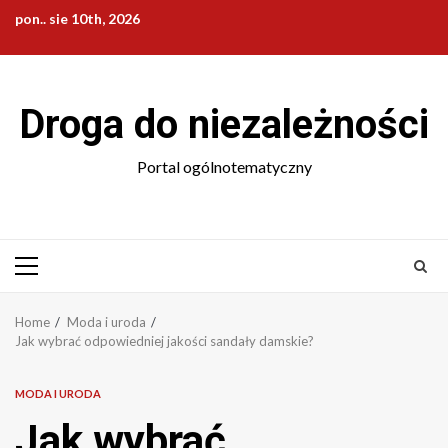
Skip
pon.. sie 10th, 2026
to
content
Droga do niezależności
Portal ogólnotematyczny
Primary
Menu
Home
Moda i uroda
Jak wybrać odpowiedniej jakości sandały damskie?
MODA I URODA
Jak wybrać