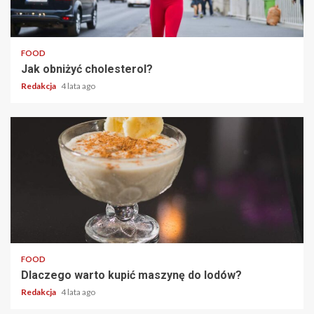
2 min read
FOOD
Jak obniżyć cholesterol?
Redakcja
4 lata ago
2 min read
FOOD
Dlaczego warto kupić maszynę do lodów?
Redakcja
4 lata ago