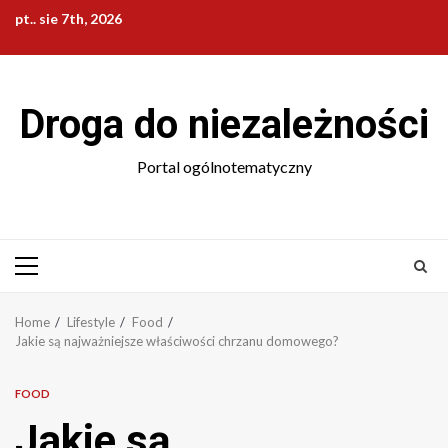
Skip
pt.. sie 7th, 2026
to
content
Droga do niezależności
Portal ogólnotematyczny
Primary
Menu
Home
Lifestyle
Food
Jakie są najważniejsze właściwości chrzanu domowego?
FOOD
Jakie są