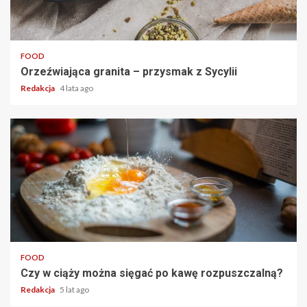
2 min read
FOOD
Orzeźwiająca granita – przysmak z Sycylii
Redakcja
4 lata ago
2 min read
FOOD
Czy w ciąży można sięgać po kawę rozpuszczalną?
Redakcja
5 lat ago