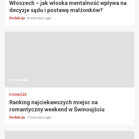
Włoszech – jak włoska mentalność wpływa na
decyzje sądu i postawę małżonków?
Redakcja
6 miesięcy ago
4 min read
PODRÓŻE
Ranking najciekawszych miejsc na
romantyczny weekend w Świnoujściu
Redakcja
7 miesięcy ago