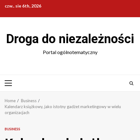
Skip
czw.. sie 6th, 2026
to
content
Droga do niezależności
Portal ogólnotematyczny
Primary
Menu
Home
Business
Kalendarz książkowy, jako istotny gadżet marketingowy w wielu
organizacjach
BUSINESS