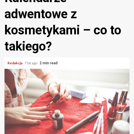
adwentowe z
kosmetykami – co to
takiego?
Redakcja
7 lat ago
2 min read