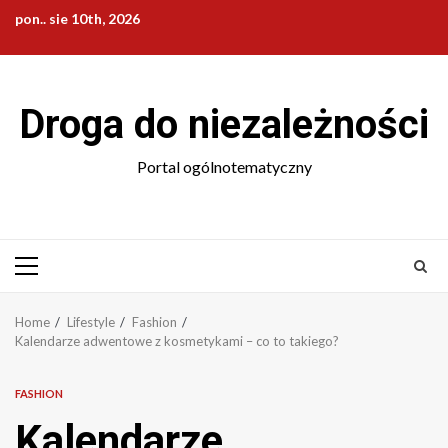
Skip
pon.. sie 10th, 2026
to
content
Droga do niezależności
Portal ogólnotematyczny
Primary
Menu
Home
Lifestyle
Fashion
Kalendarze adwentowe z kosmetykami – co to takiego?
FASHION
Kalendarze