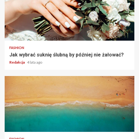
2 min read
FASHION
Jak wybrać suknię ślubną by później nie żałować?
Redakcja
4 lata ago
2 min read
FASHION