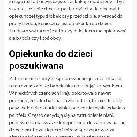
innego niż rodziców, często zaskakuje i nadchodzi zbyt
szybko. Jeśli nie chce się posłać dziecka do placówki
opiekuńczej typu żłobek czy przedszkole, a wracać do
pracy trzeba, konieczna jest opiekunka do dzieci.
Trudnym wyborem jest to, czy dzieckiem ma opiekować
się babcia czy ktoś obcy.
Opiekunka do dzieci
poszukiwana
Zatrudnienie osoby niespokrewnionej jeszcze kilka lat
temu oznaczało, że babcia nie może zająć się wnukiem.
W niektórych częściach kraju pokutowało nawet
poczucie, że taka babcia, to zła babcia, bo nie chce się
poświecić dziecku.Aktualnie rodzice nie myślą jedynie o
portfelu. Często decydują się na zatrudnienie niani,
ponieważ ta ma wyższe kompetencje do zajmowania się
dzieckiem. Poza ciepłem i miłością, przeprowadza
aktywności rozwojowe, często również ruchowe.