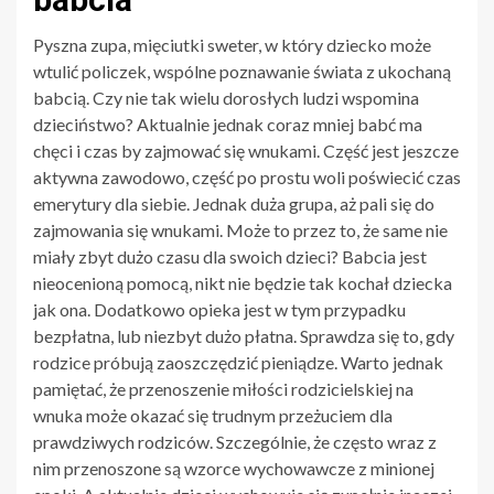
Pyszna zupa, mięciutki sweter, w który dziecko może
wtulić policzek, wspólne poznawanie świata z ukochaną
babcią. Czy nie tak wielu dorosłych ludzi wspomina
dzieciństwo? Aktualnie jednak coraz mniej babć ma
chęci i czas by zajmować się wnukami. Część jest jeszcze
aktywna zawodowo, część po prostu woli poświecić czas
emerytury dla siebie. Jednak duża grupa, aż pali się do
zajmowania się wnukami. Może to przez to, że same nie
miały zbyt dużo czasu dla swoich dzieci? Babcia jest
nieocenioną pomocą, nikt nie będzie tak kochał dziecka
jak ona. Dodatkowo opieka jest w tym przypadku
bezpłatna, lub niezbyt dużo płatna. Sprawdza się to, gdy
rodzice próbują zaoszczędzić pieniądze. Warto jednak
pamiętać, że przenoszenie miłości rodzicielskiej na
wnuka może okazać się trudnym przeżuciem dla
prawdziwych rodziców. Szczególnie, że często wraz z
nim przenoszone są wzorce wychowawcze z minionej