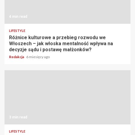
4 min read
LIFESTYLE
Różnice kulturowe a przebieg rozwodu we
Włoszech – jak włoska mentalność wpływa na
decyzje sądu i postawę małżonków?
Redakcja
6 miesięcy ago
3 min read
LIFESTYLE