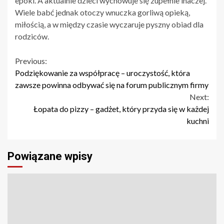
epoki. A aktualnie dzieci wychowuje się zupełnie inaczej.
Wiele babć jednak otoczy wnuczka gorliwą opieką,
miłością, a w między czasie wyczaruje pyszny obiad dla
rodziców.
Continue
Previous:
Podziękowanie za współpracę – uroczystość, która
Reading
zawsze powinna odbywać się na forum publicznym firmy
Next:
Łopata do pizzy – gadżet, który przyda się w każdej
kuchni
Powiązane wpisy