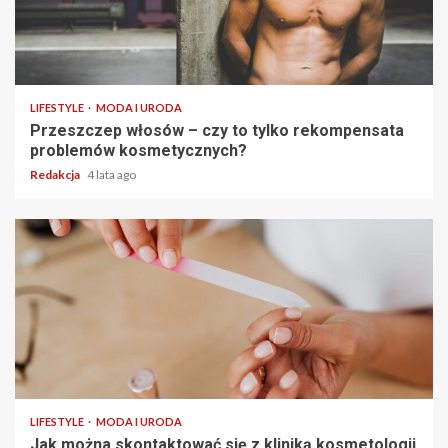
2 min read
LIFESTYLE
MODA I URODA
Przeszczep włosów – czy to tylko rekompensata
problemów kosmetycznych?
Redakcja
4 lata ago
2 min read
LIFESTYLE
MODA I URODA
Jak można skontaktować się z kliniką kosmetologii