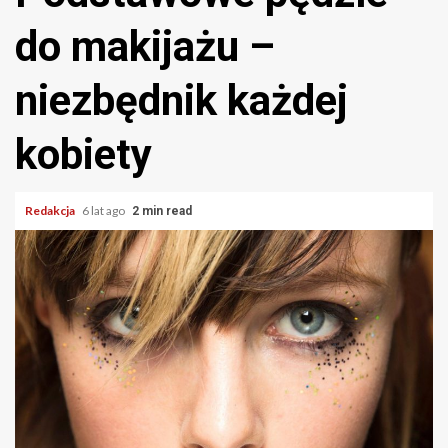
do makijażu –
niezbędnik każdej
kobiety
Redakcja
6 lat ago
2 min read