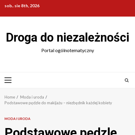
Skip
sob.. sie 8th, 2026
to
content
Droga do niezależności
Portal ogólnotematyczny
Primary
Menu
Home
Moda i uroda
Podstawowe pędzle do makijażu – niezbędnik każdej kobiety
MODA I URODA
Podstawowe pędzle