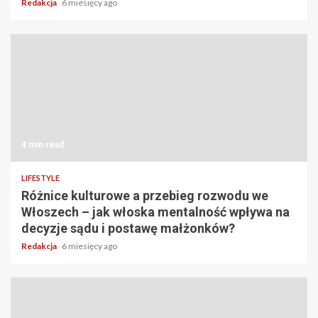
Redakcja
6 miesięcy ago
4 min read
LIFESTYLE
Różnice kulturowe a przebieg rozwodu we
Włoszech – jak włoska mentalność wpływa na
decyzje sądu i postawę małżonków?
Redakcja
6 miesięcy ago