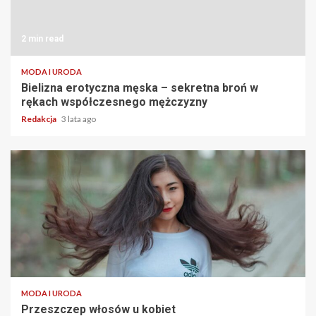
2 min read
MODA I URODA
Bielizna erotyczna męska – sekretna broń w
rękach współczesnego mężczyzny
Redakcja
3 lata ago
2 min read
MODA I URODA
Przeszczep włosów u kobiet