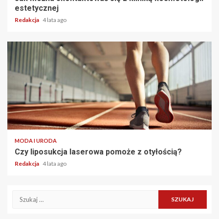
estetycznej
Redakcja
4 lata ago
2 min read
MODA I URODA
Czy liposukcja laserowa pomoże z otyłością?
Redakcja
4 lata ago
Szukaj: