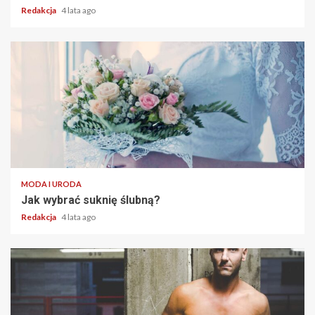
Redakcja
4 lata ago
2 min read
MODA I URODA
Jak wybrać suknię ślubną?
Redakcja
4 lata ago