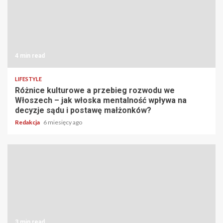
4 min read
LIFESTYLE
Różnice kulturowe a przebieg rozwodu we
Włoszech – jak włoska mentalność wpływa na
decyzje sądu i postawę małżonków?
Redakcja
6 miesięcy ago
3 min read