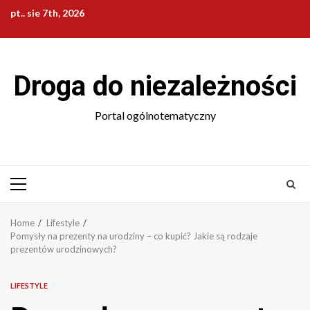
Skip
pt.. sie 7th, 2026
to
content
Droga do niezależności
Portal ogólnotematyczny
Primary
Menu
Home
Lifestyle
Pomysły na prezenty na urodziny – co kupić? Jakie są rodzaje
prezentów urodzinowych?
LIFESTYLE