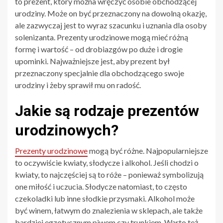
to prezent, który można wręczyć osobie obchodzącej
urodziny. Może on być przeznaczony na dowolną okazję,
ale zazwyczaj jest to wyraz szacunku i uznania dla osoby
solenizanta. Prezenty urodzinowe mogą mieć różną
formę i wartość – od drobiazgów po duże i drogie
upominki. Najważniejsze jest, aby prezent był
przeznaczony specjalnie dla obchodzącego swoje
urodziny i żeby sprawił mu on radość.
Jakie są rodzaje prezentów
urodzinowych?
Prezenty urodzinowe
mogą być różne. Najpopularniejsze
to oczywiście kwiaty, słodycze i alkohol. Jeśli chodzi o
kwiaty, to najczęściej są to róże – ponieważ symbolizują
one miłość i uczucia. Słodycze natomiast, to często
czekoladki lub inne słodkie przysmaki. Alkohol może
być winem, łatwym do znalezienia w sklepach, ale także
bardziej egzotycznym piwem czy trunkiem. Warto też