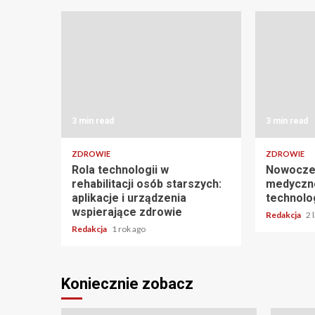
3 min read
3 min read
ZDROWIE
ZDROWIE
Rola technologii w
Nowocze
rehabilitacji osób starszych:
medyczne
aplikacje i urządzenia
technolo
wspierające zdrowie
Redakcja
2 
Redakcja
1 rok ago
Koniecznie zobacz