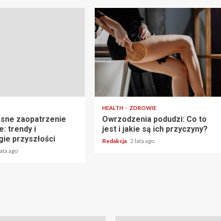
3 min read
HEALTH
ZDROWIE
sne zaopatrzenie
Owrzodzenia podudzi: Co to
: trendy i
jest i jakie są ich przyczyny?
gie przyszłości
Redakcja
2 lata ago
lata ago