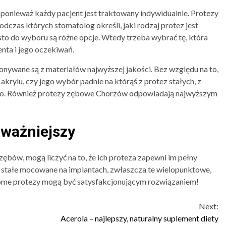
 ponieważ każdy pacjent jest traktowany indywidualnie. Protezy
odczas których stomatolog określi, jaki rodzaj protez jest
sto do wyboru są różne opcje. Wtedy trzeba wybrać tę, która
nta i jego oczekiwań.
nywane są z materiałów najwyższej jakości. Bez względu na to,
krylu, czy jego wybór padnie na którąś z protez stałych, z
go. Również protezy zębowe Chorzów odpowiadają najwyższym
jważniejszy
 zębów, mogą liczyć na to, że ich proteza zapewni im pełny
zy stałe mocowane na implantach, zwłaszcza te wielopunktowe,
home protezy mogą być satysfakcjonującym rozwiązaniem!
Next:
Acerola – najlepszy, naturalny suplement diety