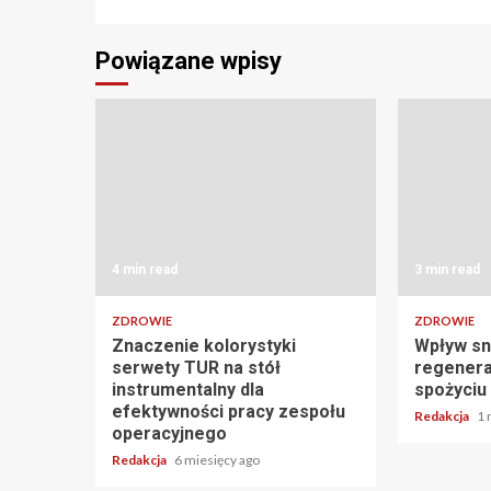
Reading
Powiązane wpisy
4 min read
3 min read
ZDROWIE
ZDROWIE
Znaczenie kolorystyki
Wpływ sn
serwety TUR na stół
regenera
instrumentalny dla
spożyciu
efektywności pracy zespołu
Redakcja
1 
operacyjnego
Redakcja
6 miesięcy ago