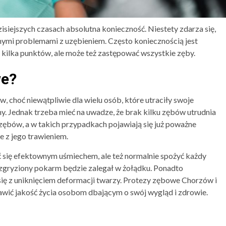
isiejszych czasach absolutna konieczność. Niestety zdarza się,
ymi problemami z uzębieniem. Często koniecznością jest
kilka punktów, ale może też zastępować wszystkie zęby.
we?
 choć niewątpliwie dla wielu osób, które utraciły swoje
ny. Jednak trzeba mieć na uwadze, że brak kilku zębów utrudnia
 zębów, a w takich przypadkach pojawiają się już poważne
e z jego trawieniem.
yć się efektownym uśmiechem, ale też normalnie spożyć każdy
 rozgryziony pokarm będzie zalegał w żołądku. Ponadto
się z uniknięciem deformacji twarzy. Protezy zębowe Chorzów i
wić jakość życia osobom dbającym o swój wygląd i zdrowie.