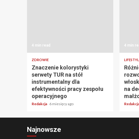
4 min read
4 min re
ZDROWIE
LIFESTYL
Znaczenie kolorystyki
Różni
serwety TUR na stół
rozwo
instrumentalny dla
włosk
efektywności pracy zespołu
na de
operacyjnego
małż
Redakcja
6 miesięcy ago
Redakcj
Najnowsze