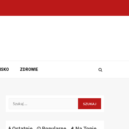
ISKO
ZDROWIE
Szukaj:
Ostatnie
Popularne
Na Topie