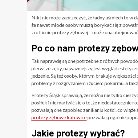
Nikt nie może zaprzeczyć, że ładny uśmiech to w dz
że nawet młode osoby muszą borykać się z poważn
zrobienie protezy zębowej – może ona obejmować 
Po co nam protezy zębo
Tak naprawdę są one potrzebne z różnych powodów,
pierwsze zęby, najważniejszy jest wzgląd estetycz
jedzenie. Są też osoby, którym brakuje większości
problemy z rozgryzaniem i żuciem pokarmu, a takż
Protezy Śląsk sprawiają, że można nie tylko ciesz
posiłek i nie martwić się o to, że niedostatecznie
pozwalają one zapobiec zanikaniu kości, co wiąże 
protezy zębowe katowice
pozwalają ogólnie popra
Jakie protezy wybrać?