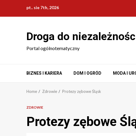
Skip
pt.. sie 7th, 2026
to
content
Droga do niezależnośc
Portal ogólnotematyczny
BIZNES I KARIERA
DOM I OGRÓD
MODA I UR
Home
Zdrowie
Protezy zębowe Śląsk
ZDROWIE
Protezy zębowe Śl