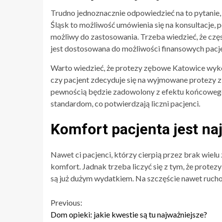
Trudno jednoznacznie odpowiedzieć na to pytanie,
Śląsk to możliwość umówienia się na konsultacje, p
możliwy do zastosowania. Trzeba wiedzieć, że czę
jest dostosowana do możliwości finansowych pacje
Warto wiedzieć, że protezy zębowe Katowice wyko
czy pacjent zdecyduje się na wyjmowane protezy z a
pewnością będzie zadowolony z efektu końcowe
standardom, co potwierdzają liczni pacjenci.
Komfort pacjenta jest na
Nawet ci pacjenci, którzy cierpią przez brak wielu
komfort. Jadnak trzeba liczyć się z tym, że prote
są już dużym wydatkiem. Na szczęście nawet ruc
Continue
Previous:
Dom opieki: jakie kwestie są tu najważniejsze?