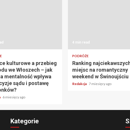
ad
4 min read
E
PODRÓŻE
ce kulturowe a przebieg
Ranking najciekawszyc
du we Włoszech – jak
miejsc na romantyczny
a mentalność wpływa
weekend w Świnoujściu
cyzje sądu i postawę
Redakcja
7 miesięcy ago
onków?
a
6 miesięcy ago
Kategorie
S