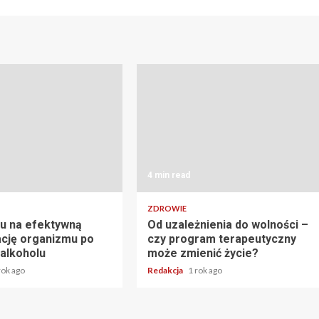
4 min read
ZDROWIE
u na efektywną
Od uzależnienia do wolności –
cję organizmu po
czy program terapeutyczny
 alkoholu
może zmienić życie?
rok ago
Redakcja
1 rok ago