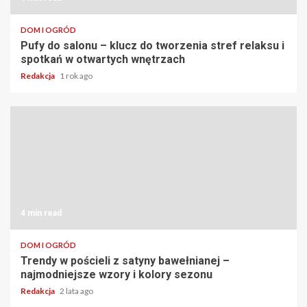
DOM I OGRÓD
Pufy do salonu – klucz do tworzenia stref relaksu i
spotkań w otwartych wnętrzach
Redakcja
1 rok ago
4 min read
DOM I OGRÓD
Trendy w pościeli z satyny bawełnianej –
najmodniejsze wzory i kolory sezonu
Redakcja
2 lata ago