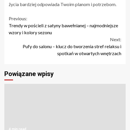
życia bardziej odpowiada Twoim planom i potrzebom.
Continue
Previous:
Trendy w pościeli z satyny bawełnianej – najmodniejsze
Reading
wzory i kolory sezonu
Next:
Pufy do salonu – klucz do tworzenia stref relaksu i
spotkań w otwartych wnętrzach
Powiązane wpisy
4 min read