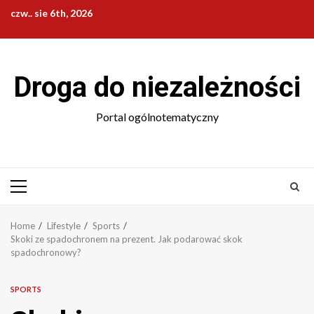
Skip
czw.. sie 6th, 2026
to
content
Droga do niezależności
Portal ogólnotematyczny
Primary
Menu
Home
Lifestyle
Sports
Skoki ze spadochronem na prezent. Jak podarować skok
spadochronowy?
SPORTS