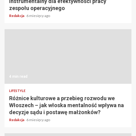
instrumentalny dla efektywności pracy
zespołu operacyjnego
Redakcja
6 miesięcy ago
4 min read
LIFESTYLE
Różnice kulturowe a przebieg rozwodu we
Włoszech – jak włoska mentalność wpływa na
decyzje sądu i postawę małżonków?
Redakcja
6 miesięcy ago