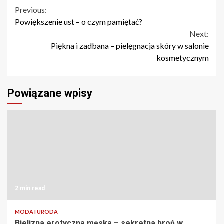
Continue
Previous:
Powiększenie ust – o czym pamiętać?
Reading
Next:
Piękna i zadbana – pielęgnacja skóry w salonie
kosmetycznym
Powiązane wpisy
2 min read
MODA I URODA
Bielizna erotyczna męska – sekretna broń w