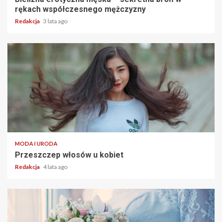
rękach współczesnego mężczyzny
Redakcja
3 lata ago
2 min read
MODA I URODA
Przeszczep włosów u kobiet
Redakcja
4 lata ago