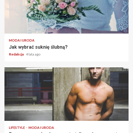
2 min read
MODA I URODA
Jak wybrać suknię ślubną?
Redakcja
4 lata ago
2 min read
LIFESTYLE
MODA I URODA