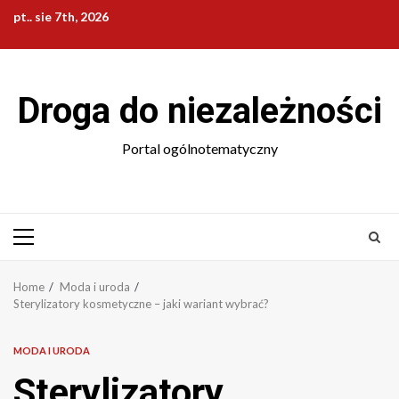
Skip
pt.. sie 7th, 2026
to
content
Droga do niezależności
Portal ogólnotematyczny
Primary
Menu
Home
Moda i uroda
Sterylizatory kosmetyczne – jaki wariant wybrać?
MODA I URODA
Sterylizatory