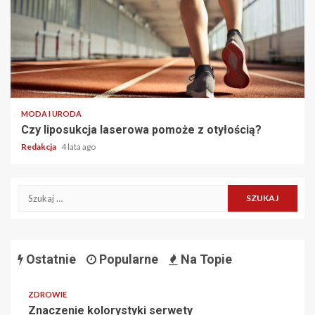
2 min read
MODA I URODA
Czy liposukcja laserowa pomoże z otyłością?
Redakcja
4 lata ago
Szukaj:
Ostatnie
Popularne
Na Topie
ZDROWIE
Znaczenie kolorystyki serwety