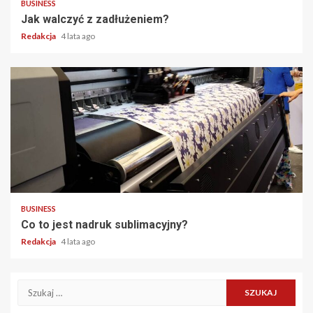
BUSINESS
Jak walczyć z zadłużeniem?
Redakcja
4 lata ago
2 min read
BUSINESS
Co to jest nadruk sublimacyjny?
Redakcja
4 lata ago
Szukaj: