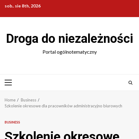
Skip
sob.. sie 8th, 2026
to
content
Droga do niezależności
Portal ogólnotematyczny
Primary
Menu
Home
Business
Szkolenie okresowe dla pracowników administracyjno biurowych
BUSINESS
Szkolenie okresowe