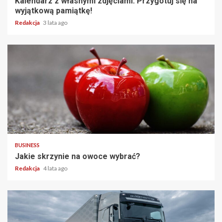
Kalendarz z własnymi zdjęciami. Przygotuj się na
wyjątkową pamiątkę!
Redakcja
3 lata ago
2 min read
BUSINESS
Jakie skrzynie na owoce wybrać?
Redakcja
4 lata ago