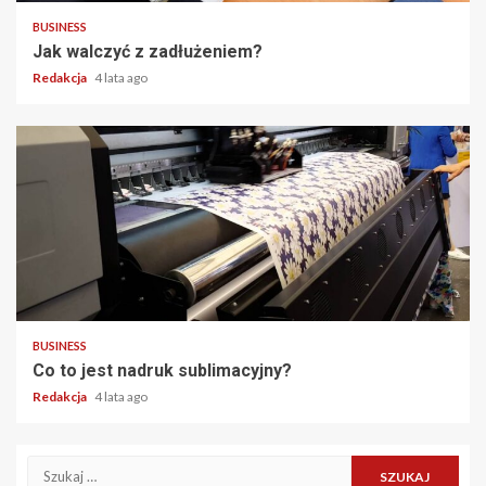
BUSINESS
Jak walczyć z zadłużeniem?
Redakcja
4 lata ago
2 min read
BUSINESS
Co to jest nadruk sublimacyjny?
Redakcja
4 lata ago
Szukaj: