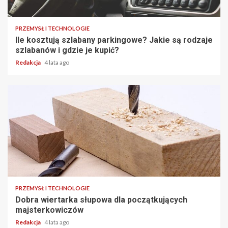
4 min read
PRZEMYSŁ I TECHNOLOGIE
Ile kosztują szlabany parkingowe? Jakie są rodzaje
szlabanów i gdzie je kupić?
Redakcja
4 lata ago
2 min read
PRZEMYSŁ I TECHNOLOGIE
Dobra wiertarka słupowa dla początkujących
majsterkowiczów
Redakcja
4 lata ago