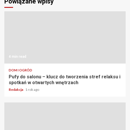
Powiązane wpisy
4 min read
DOM I OGRÓD
Pufy do salonu – klucz do tworzenia stref relaksu i
spotkań w otwartych wnętrzach
Redakcja
1 rok ago