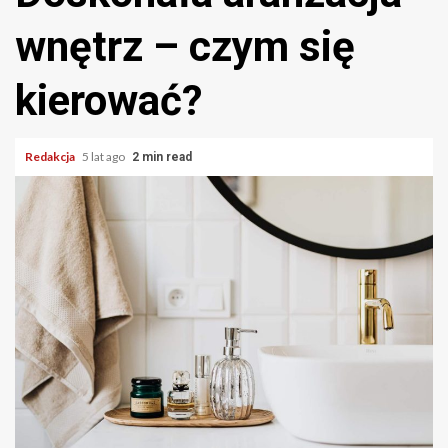
wnętrz – czym się
kierować?
Redakcja
5 lat ago
2 min read