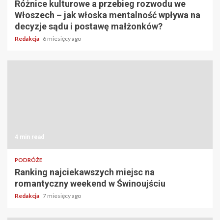
Różnice kulturowe a przebieg rozwodu we
Włoszech – jak włoska mentalność wpływa na
decyzje sądu i postawę małżonków?
Redakcja
6 miesięcy ago
4 min read
PODRÓŻE
Ranking najciekawszych miejsc na
romantyczny weekend w Świnoujściu
Redakcja
7 miesięcy ago