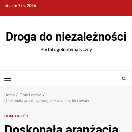
Skip
pt.. sie 7th, 2026
to
content
Droga do niezależności
Portal ogólnotematyczny
Primary
Menu
Home
Dom i ogród
Doskonała aranżacja wnętrz – czym się kierować?
DOM I OGRÓD
Doskonała aranżacja