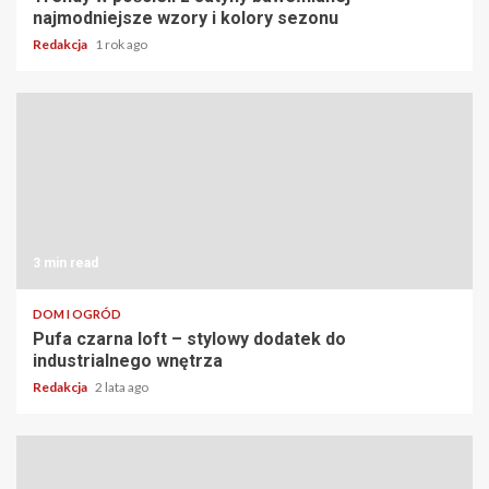
najmodniejsze wzory i kolory sezonu
Redakcja
1 rok ago
3 min read
DOM I OGRÓD
Pufa czarna loft – stylowy dodatek do
industrialnego wnętrza
Redakcja
2 lata ago