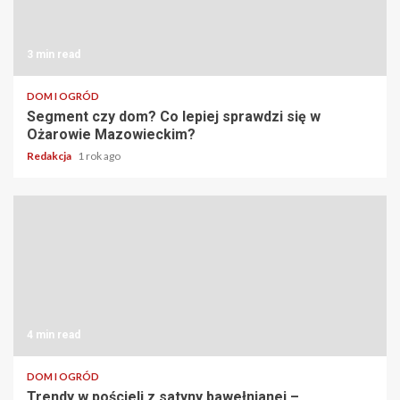
3 min read
DOM I OGRÓD
Segment czy dom? Co lepiej sprawdzi się w
Ożarowie Mazowieckim?
Redakcja
1 rok ago
4 min read
DOM I OGRÓD
Trendy w pościeli z satyny bawełnianej –