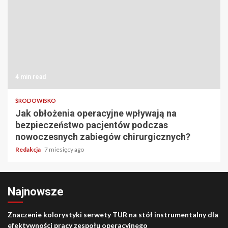
4 min read
ŚRODOWISKO
Jak obłożenia operacyjne wpływają na
bezpieczeństwo pacjentów podczas
nowoczesnych zabiegów chirurgicznych?
Redakcja
7 miesięcy ago
Najnowsze
Znaczenie kolorystyki serwety TUR na stół instrumentalny dla
efektywności pracy zespołu operacyjnego