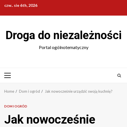
Skip
czw.. sie 6th, 2026
to
content
Droga do niezależności
Portal ogólnotematyczny
Primary
Menu
Home
Dom i ogród
Jak nowocześnie urządzić swoją kuchnię?
DOM I OGRÓD
Jak nowocześnie