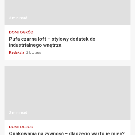
3 min read
DOM I OGRÓD
Pufa czarna loft – stylowy dodatek do
industrialnego wnętrza
Redakcja
2 lata ago
2 min read
DOM I OGRÓD
Opakowania na żywność – dlaczego warto je mieć?