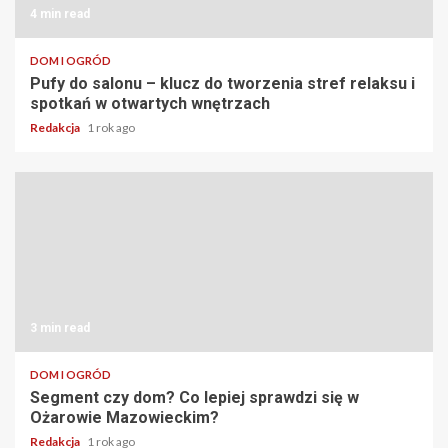
4 min read
DOM I OGRÓD
Pufy do salonu – klucz do tworzenia stref relaksu i
spotkań w otwartych wnętrzach
Redakcja
1 rok ago
3 min read
DOM I OGRÓD
Segment czy dom? Co lepiej sprawdzi się w
Ożarowie Mazowieckim?
Redakcja
1 rok ago