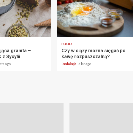
2 min read
FOOD
jąca granita –
Czy w ciąży można sięgać po
z Sycylii
kawę rozpuszczalną?
lata ago
Redakcja
5 lat ago