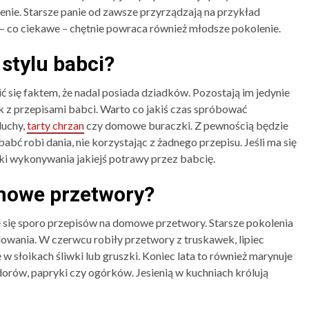
enie. Starsze panie od zawsze przyrządzają na przykład
 co ciekawe – chętnie powraca również młodsze pokolenie.
stylu babci?
ć się faktem, że nadal posiada dziadków. Pozostają im jedynie
k z przepisami babci. Warto co jakiś czas spróbować
luchy,
tarty chrzan
czy domowe buraczki. Z pewnością będzie
abć robi dania, nie korzystając z żadnego przepisu. Jeśli ma się
oki wykonywania jakiejś potrawy przez babcię.
mowe przetwory?
e się sporo przepisów na domowe przetwory. Starsze pokolenia
lowania. W czerwcu robiły przetwory z truskawek, lipiec
ę w słoikach śliwki lub gruszki. Koniec lata to również marynuje
orów, papryki czy ogórków. Jesienią w kuchniach królują