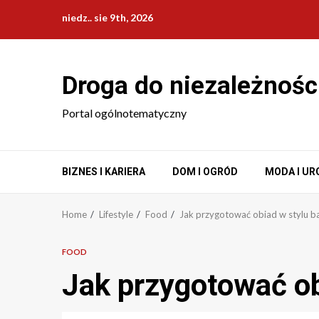
Skip
niedz.. sie 9th, 2026
to
content
Droga do niezależnośc
Portal ogólnotematyczny
BIZNES I KARIERA
DOM I OGRÓD
MODA I UR
Home
Lifestyle
Food
Jak przygotować obiad w stylu b
FOOD
Jak przygotować ob