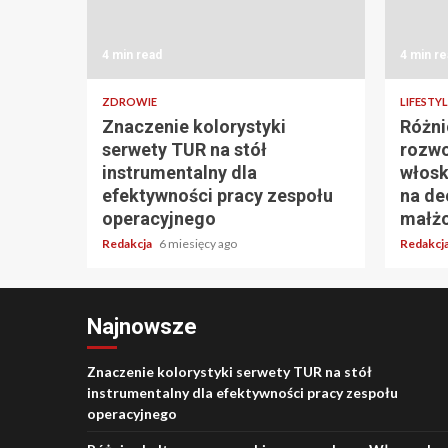
4 min read
4 min re
ZDROWIE
LIFESTYL
Znaczenie kolorystyki
Różni
serwety TUR na stół
rozwo
instrumentalny dla
włosk
efektywności pracy zespołu
na de
operacyjnego
małż
Redakcja
6 miesięcy ago
Redakcj
Najnowsze
Znaczenie kolorystyki serwety TUR na stół
instrumentalny dla efektywności pracy zespołu
operacyjnego