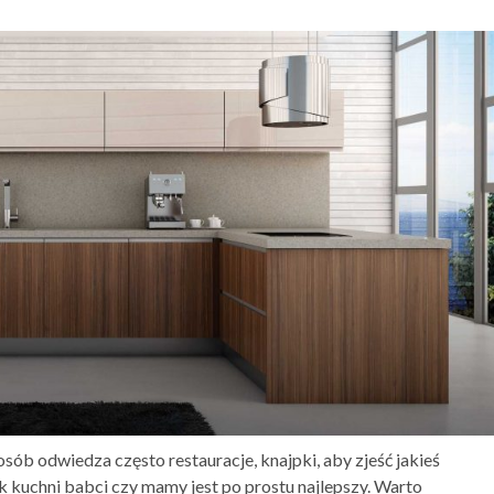
sób odwiedza często restauracje, knajpki, aby zjeść jakieś
k kuchni babci czy mamy jest po prostu najlepszy. Warto