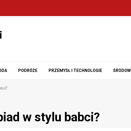
i
ODA
PODRÓŻE
PRZEMYSŁ I TECHNOLOGIE
ŚRODOW
abci?
iad w stylu babci?