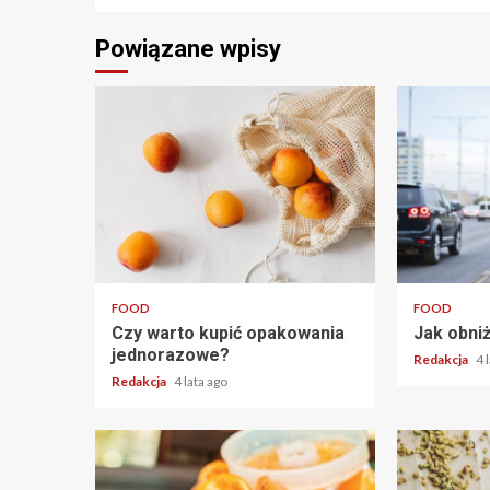
Powiązane wpisy
2 min read
2 min read
FOOD
FOOD
Czy warto kupić opakowania
Jak obni
jednorazowe?
Redakcja
4 
Redakcja
4 lata ago