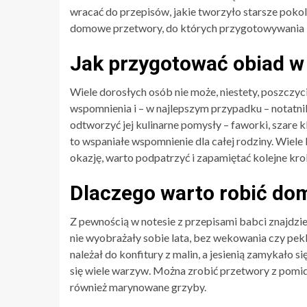
wracać do przepisów, jakie tworzyło starsze pokol
domowe przetwory, do których przygotowywania –
Jak przygotować obiad w 
Wiele dorosłych osób nie może, niestety, poszczyci
wspomnienia i – w najlepszym przypadku – notatni
odtworzyć jej kulinarne pomysły – faworki, szare k
to wspaniałe wspomnienie dla całej rodziny. Wiele b
okazję, warto podpatrzyć i zapamiętać kolejne kr
Dlaczego warto robić do
Z pewnością w notesie z przepisami babci znajdzi
nie wyobrażały sobie lata, bez wekowania czy pek
należał do konfitury z malin, a jesienią zamykało si
się wiele warzyw. Można zrobić przetwory z pomid
również marynowane grzyby.