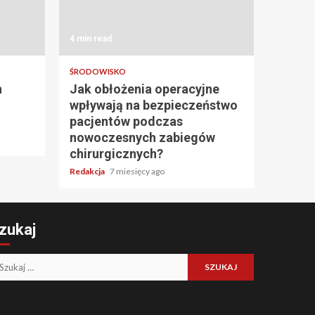
4 min read
ŚRODOWISKO
h
Jak obłożenia operacyjne
wpływają na bezpieczeństwo
pacjentów podczas
nowoczesnych zabiegów
chirurgicznych?
Redakcja
7 miesięcy ago
zukaj
ukaj: