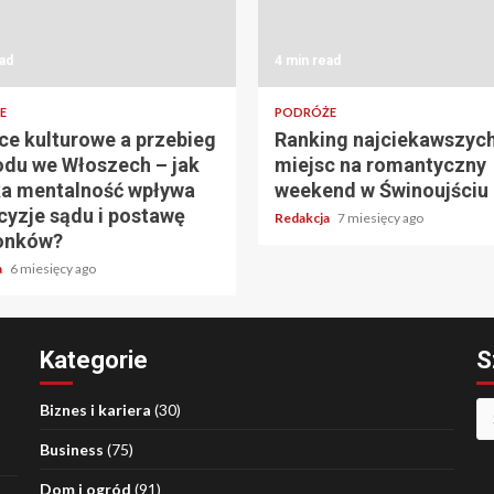
ad
4 min read
E
PODRÓŻE
ce kulturowe a przebieg
Ranking najciekawszyc
du we Włoszech – jak
miejsc na romantyczny
a mentalność wpływa
weekend w Świnoujściu
cyzje sądu i postawę
Redakcja
7 miesięcy ago
onków?
a
6 miesięcy ago
Kategorie
S
Sz
Biznes i kariera
(30)
Business
(75)
Dom i ogród
(91)