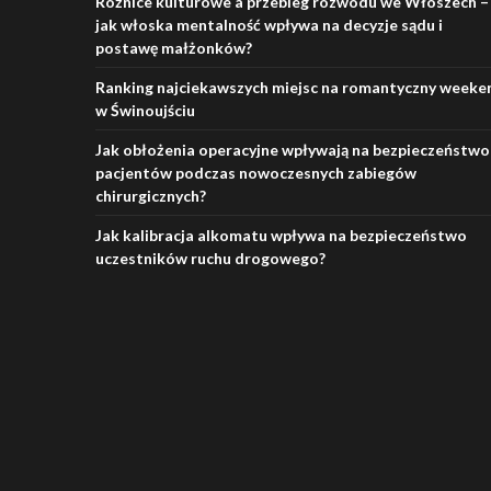
Różnice kulturowe a przebieg rozwodu we Włoszech –
jak włoska mentalność wpływa na decyzje sądu i
postawę małżonków?
Ranking najciekawszych miejsc na romantyczny weeke
w Świnoujściu
Jak obłożenia operacyjne wpływają na bezpieczeństwo
pacjentów podczas nowoczesnych zabiegów
chirurgicznych?
Jak kalibracja alkomatu wpływa na bezpieczeństwo
uczestników ruchu drogowego?