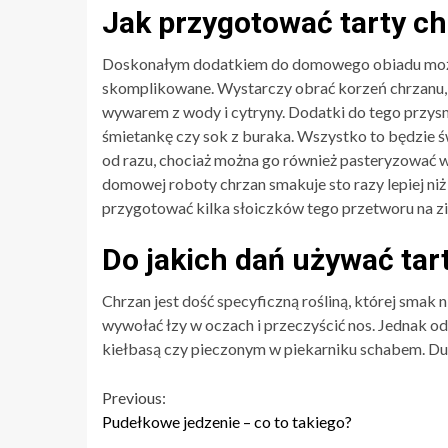
Jak przygotować tarty c
Doskonałym dodatkiem do domowego obiadu może b
skomplikowane. Wystarczy obrać korzeń chrzanu,
wywarem z wody i cytryny. Dodatki do tego przys
śmietankę czy sok z buraka. Wszystko to będzie 
od razu, chociaż można go również pasteryzować 
domowej roboty chrzan smakuje sto razy lepiej niż
przygotować kilka słoiczków tego przetworu na z
Do jakich dań używać ta
Chrzan jest dość specyficzną rośliną, której smak 
wywołać łzy w oczach i przeczyścić nos. Jednak od
kiełbasą czy pieczonym w piekarniku schabem. Duż
Continue
Previous:
Pudełkowe jedzenie – co to takiego?
Reading