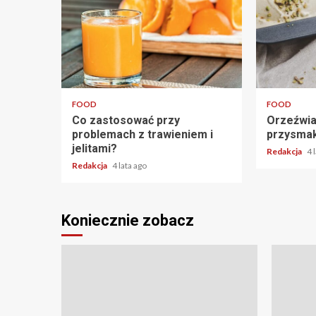
2 min read
2 min read
FOOD
FOOD
Co zastosować przy
Orzeźwia
problemach z trawieniem i
przysmak 
jelitami?
Redakcja
4 
Redakcja
4 lata ago
Koniecznie zobacz