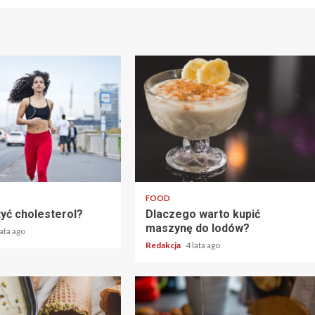
2 min read
FOOD
żyć cholesterol?
Dlaczego warto kupić
maszynę do lodów?
lata ago
Redakcja
4 lata ago