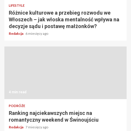
LIFESTYLE
Różnice kulturowe a przebieg rozwodu we
Włoszech – jak włoska mentalność wpływa na
decyzje sądu i postawę małżonków?
Redakcja
6 miesięcy ago
4 min read
PODRÓŻE
Ranking najciekawszych miejsc na
romantyczny weekend w Świnoujściu
Redakcja
7 miesięcy ago