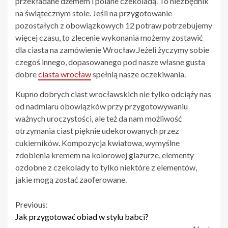
przekładane dżemem i polane czekoladą. To niezbędnik
na świątecznym stole. Jeśli na przygotowanie
pozostałych z obowiązkowych 12 potraw potrzebujemy
więcej czasu, to zlecenie wykonania możemy zostawić
dla ciasta na zamówienie Wrocław.Jeżeli życzymy sobie
czegoś innego, dopasowanego pod nasze własne gusta
dobre
ciasta wrocław
spełnią nasze oczekiwania.
Kupno dobrych ciast wrocławskich nie tylko odciąży nas
od nadmiaru obowiązków przy przygotowywaniu
ważnych uroczystości, ale też da nam możliwość
otrzymania ciast pięknie udekorowanych przez
cukierników. Kompozycja kwiatowa, wymyślne
zdobienia kremem na kolorowej glazurze, elementy
ozdobne z czekolady to tylko niektóre z elementów,
jakie mogą zostać zaoferowane.
Continue
Previous:
Jak przygotować obiad w stylu babci?
Reading