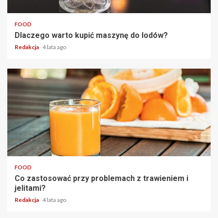
2 min read
FOOD
Dlaczego warto kupić maszynę do lodów?
Redakcja
4 lata ago
2 min read
FOOD
Co zastosować przy problemach z trawieniem i
jelitami?
Redakcja
4 lata ago