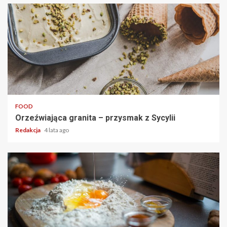
2 min read
FOOD
Orzeźwiająca granita – przysmak z Sycylii
Redakcja
4 lata ago