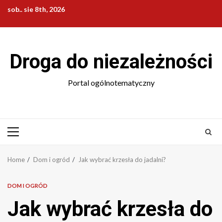
Skip
sob.. sie 8th, 2026
to
content
Droga do niezależności
Portal ogólnotematyczny
Primary
Menu
Home
Dom i ogród
Jak wybrać krzesła do jadalni?
DOM I OGRÓD
Jak wybrać krzesła do