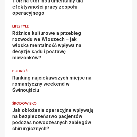
TUR na stół instrumentalny dla
efektywności pracy zespołu
operacyjnego
LIFESTYLE
Różnice kulturowe a przebieg
rozwodu we Włoszech – jak
włoska mentalność wpływa na
decyzje sądu i postawę
małżonków?
PODRÓŻE
Ranking najciekawszych miejsc na
romantyczny weekend w
Świnoujściu
ŚRODOWISKO
Jak obłożenia operacyjne wpływają
na bezpieczeństwo pacjentów
podczas nowoczesnych zabiegów
chirurgicznych?