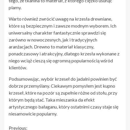
tego, że tkanina to materiał, z którego ciężko usunąć
plamy.
Warto również zwrócić uwagę na krzesła drewniane,
które są bezpiecznym i zawsze modnym wyborem. Ich
uniwersalny charakter fantastycznie sprawdzi się
zarówno w nowoczesnych, jak i tradycyjnych
aranżacjach. Drewno to materiał klasyczny,
ponadczasowy i atrakcyjny, dlatego krzesła wykonane z
niego wciąż cieszą się ogromną popularnością wśród
klientów.
Podsumowując, wybór krzeseł do jadalni powinien być
dobrze przemyślany. Ciekawym pomysłem jest kupno
krzeseł, które na pozór są zupełnie różne od stołu, przy
którym będą stać. Taka mieszanka da efekt
artystycznego bałaganu, który ostatnimi czasy staje się
niesamowicie popularny.
Continue
Previous: