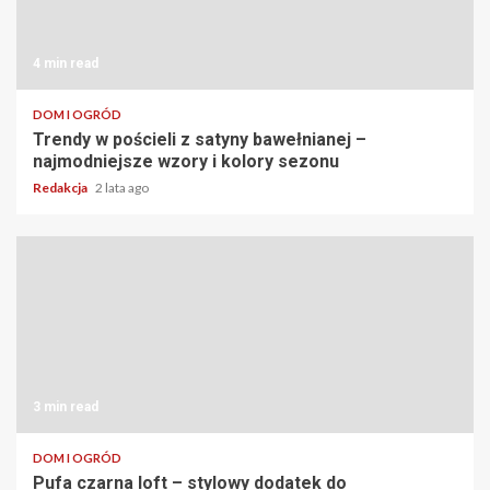
4 min read
DOM I OGRÓD
Trendy w pościeli z satyny bawełnianej –
najmodniejsze wzory i kolory sezonu
Redakcja
2 lata ago
3 min read
DOM I OGRÓD
Pufa czarna loft – stylowy dodatek do