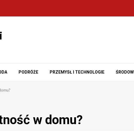
i
ODA
PODRÓŻE
PRZEMYSŁ I TECHNOLOGIE
ŚRODOW
 domu?
otność w domu?