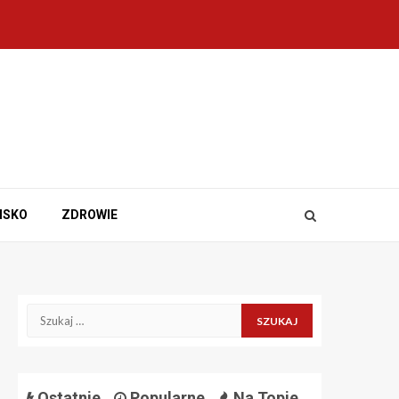
ISKO
ZDROWIE
Szukaj:
Ostatnie
Popularne
Na Topie