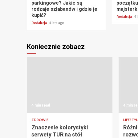
parkingowe? Jakie są
początku
rodzaje szlabanów i gdzie je
majster
kupić?
Redakcja
4 
Redakcja
4 lata ago
Koniecznie zobacz
4 min read
4 min re
ZDROWIE
LIFESTYL
Znaczenie kolorystyki
Różni
serwety TUR na stół
rozwo