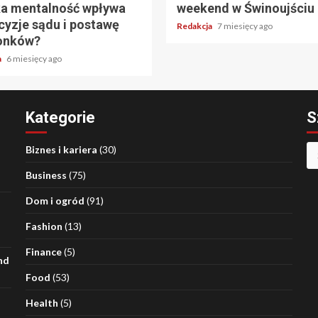
a mentalność wpływa
weekend w Świnoujściu
cyzje sądu i postawę
Redakcja
7 miesięcy ago
onków?
a
6 miesięcy ago
Kategorie
S
Sz
Biznes i kariera
(30)
Business
(75)
Dom i ogród
(91)
Fashion
(13)
Finance
(5)
nd
Food
(53)
Health
(5)