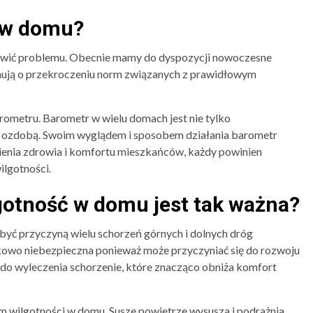
 w domu?
nowić problemu. Obecnie mamy do dyspozycji nowoczesne
rmują o przekroczeniu norm związanych z prawidłowym
rometru. Barometr w wielu domach jest nie tylko
ą ozdobą. Swoim wyglądem i sposobem działania barometr
enia zdrowia i komfortu mieszkańców, każdy powinien
lgotności.
gotność w domu jest tak ważna?
yć przyczyną wielu schorzeń górnych i dolnych dróg
kowo niebezpieczna ponieważ może przyczyniać się do rozwoju
 do wyleczenia schorzenie, które znacząco obniża komfort
m wilgotności w domu. Susze powietrze wysusza i podrażnia