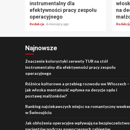
instrumentalny dla
włosk
efektywności pracy zespołu
na de
operacyjnego
małż
Redakcja
6 miesięcy ago
Redakcj
Najnowsze
Znaczenie kolorystyki serwety TUR na stół
instrumentalny dla efektywności pracy zespołu
operacyjnego
Różnice kulturowe a przebieg rozwodu we Włoszech –
jak włoska mentalność wpływa na decyzje sądu i
postawę małżonków?
Ranking najciekawszych miejsc na romantyczny weeke
w Świnoujściu
Jak obłożenia operacyjne wpływają na bezpieczeństwo
pacjentów podczas nowoczesnych zabiegów