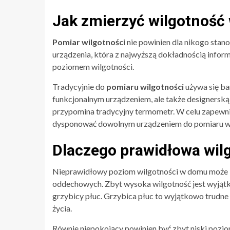
Jak zmierzyć wilgotność
Pomiar wilgotności
nie powinien dla nikogo sta
urządzenia, która z najwyższą dokładnością info
poziomem wilgotności.
Tradycyjnie do
pomiaru wilgotności
używa się ba
funkcjonalnym urządzeniem, ale także designersk
przypomina tradycyjny termometr. W celu zapewni
dysponować dowolnym urządzeniem do pomiaru wi
Dlaczego prawidłowa wil
Nieprawidłowy poziom wilgotności w domu może b
oddechowych. Zbyt wysoka wilgotność jest wyjąt
grzybicy płuc. Grzybica płuc to wyjątkowo trudne
życia.
Równie niepokojący powinien być zbyt niski pozio