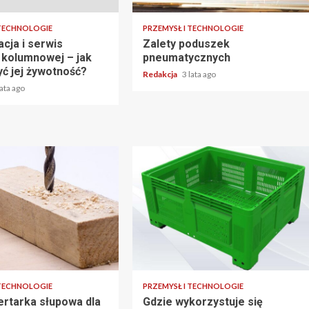
 TECHNOLOGIE
PRZEMYSŁ I TECHNOLOGIE
cja i serwis
Zalety poduszek
i kolumnowej – jak
pneumatycznych
yć jej żywotność?
Redakcja
3 lata ago
lata ago
2 min read
 TECHNOLOGIE
PRZEMYSŁ I TECHNOLOGIE
ertarka słupowa dla
Gdzie wykorzystuje się