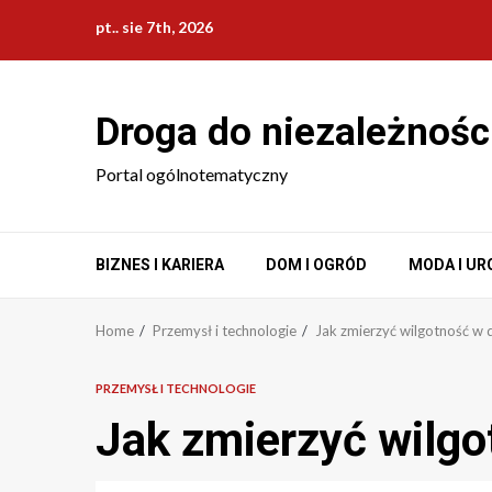
Skip
pt.. sie 7th, 2026
to
content
Droga do niezależnośc
Portal ogólnotematyczny
BIZNES I KARIERA
DOM I OGRÓD
MODA I UR
Home
Przemysł i technologie
Jak zmierzyć wilgotność w
PRZEMYSŁ I TECHNOLOGIE
Jak zmierzyć wilg