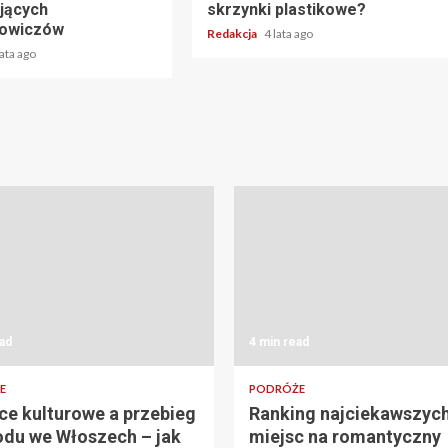
jących
skrzynki plastikowe?
kowiczów
Redakcja
4 lata ago
lata ago
ad
4 min read
E
PODRÓŻE
ce kulturowe a przebieg
Ranking najciekawszyc
du we Włoszech – jak
miejsc na romantyczny