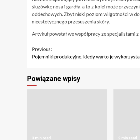
śluzówkę nosa i gardła, a to z kolei może przyczyn
oddechowych. Zbyt niski poziom wilgotności w do
nieestetycznego przesuszenia skóry.
Artykuł powstał we współpracy ze specjalistami z
Continue
Previous:
Pojemniki produkcyjne, kiedy warto je wykorzysta
Reading
Powiązane wpisy
3 min read
2 min read