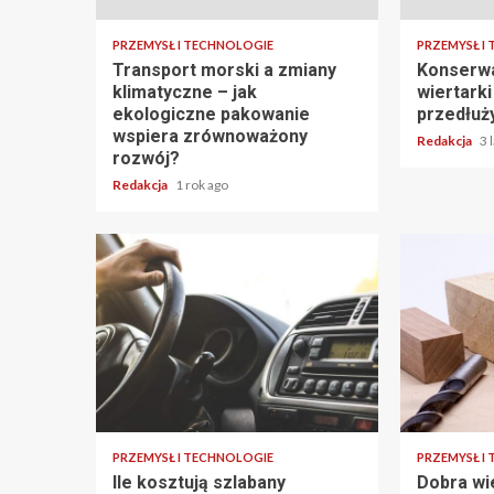
PRZEMYSŁ I TECHNOLOGIE
PRZEMYSŁ I
Transport morski a zmiany
Konserwa
klimatyczne – jak
wiertark
ekologiczne pakowanie
przedłuż
wspiera zrównoważony
Redakcja
3 
rozwój?
Redakcja
1 rok ago
4 min read
2 min read
PRZEMYSŁ I TECHNOLOGIE
PRZEMYSŁ I
Ile kosztują szlabany
Dobra wi