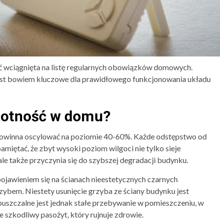
yć wciągnięta na listę regularnych obowiązków domowych.
est bowiem kluczowe dla prawidłowego funkcjonowania układu
lgotność w domu?
 powinna oscylować na poziomie 40-60%. Każde odstępstwo od
amiętać, że zbyt wysoki poziom wilgoci nie tylko sieje
e także przyczynia się do szybszej degradacji budynku.
jawieniem się na ścianach nieestetycznych czarnych
zybem. Niestety usunięcie grzyba ze ściany budynku jest
puszczalne jest jednak stałe przebywanie w pomieszczeniu, w
 szkodliwy pasożyt, który rujnuje zdrowie.