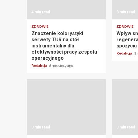
4 min read
3 min read
ZDROWIE
ZDROWIE
Znaczenie kolorystyki
Wpływ sn
serwety TUR na stół
regenera
instrumentalny dla
spożyciu
efektywności pracy zespołu
Redakcja
1 
operacyjnego
Redakcja
6 miesięcy ago
3 min read
3 min read