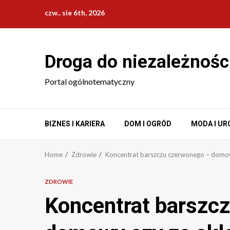
Skip
czw.. sie 6th, 2026
to
content
Droga do niezależnośc
Portal ogólnotematyczny
BIZNES I KARIERA
DOM I OGRÓD
MODA I UR
Home
Zdrowie
Koncentrat barszczu czerwonego – domow
ZDROWIE
Koncentrat barszc