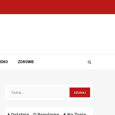
ISKO
ZDROWIE
Szukaj:
Ostatnie
Popularne
Na Topie