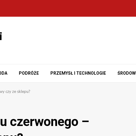
i
ODA
PODRÓŻE
PRZEMYSŁ I TECHNOLOGIE
ŚRODOW
y czy ze sklepu?
zu czerwonego –