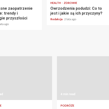
HEALTH
ZDROWIE
sne zaopatrzenie
Owrzodzenia podudzi: Co to
: trendy i
jest i jakie są ich przyczyny?
gie przyszłości
Redakcja
2 lata ago
lata ago
ad
4 min read
E
PODRÓŻE