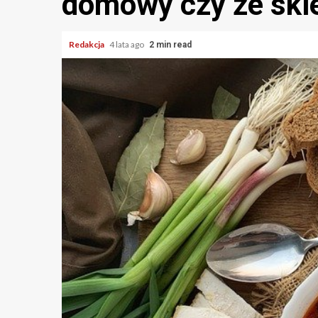
domowy czy ze skl
Redakcja
4 lata ago
2 min read