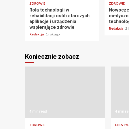
ZDROWIE
ZDROWIE
Rola technologii w
Nowocze
rehabilitacji osób starszych:
medyczne
aplikacje i urządzenia
technolo
wspierające zdrowie
Redakcja
2 
Redakcja
1 rok ago
Koniecznie zobacz
4 min read
4 min re
ZDROWIE
LIFESTYL