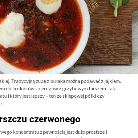
kiej. Tradycyjną zupę z buraka można podawać z jajkiem,
iem do krokietów i pierogów z grzybowym farszem. Jak
 i który jest lepszy – ten ze sklepowej półki czy
u?
arszczu czerwonego
ego koncentratu z pewnością jest dużo prostsze i