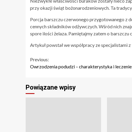
Niezwykłe właściwości buraków zostały nieco z
przy okazji świąt bożonarodzeniowych. Ta tradycyj
Porcja barszczu czerwonego przygotowanego z do
cennych składników odżywczych. Wśród nich znajdu
spore ilości żelaza. Pamiętajmy zatem o barszczu 
Artykuł powstał we współpracy ze specjalistami z
Continue
Previous:
Owrzodzenia podudzi – charakterystyka i leczenie
Reading
Powiązane wpisy