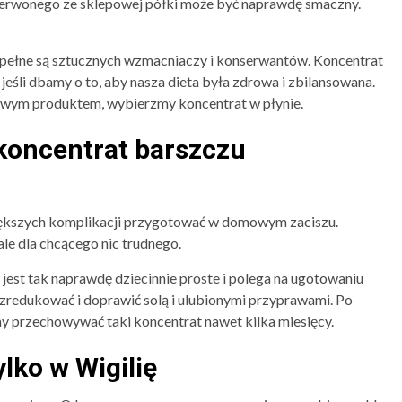
zerwonego ze sklepowej półki może być naprawdę smaczny.
ełne są sztucznych wzmacniaczy i konserwantów. Koncentrat
eśli dbamy o to, aby nasza dieta była zdrowa i zbilansowana.
owym produktem, wybierzmy koncentrat w płynie.
koncentrat barszczu
ększych komplikacji przygotować w domowym zaciszu.
ale dla chcącego nic trudnego.
est tak naprawdę dziecinnie proste i polega na ugotowaniu
zredukować i doprawić solą i ulubionymi przyprawami. Po
 przechowywać taki koncentrat nawet kilka miesięcy.
lko w Wigilię