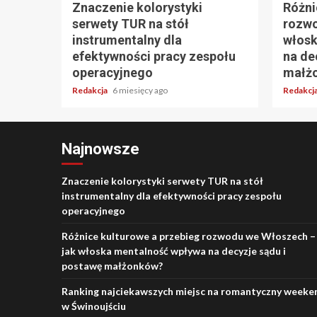
Znaczenie kolorystyki
Różni
serwety TUR na stół
rozwo
instrumentalny dla
włosk
efektywności pracy zespołu
na de
operacyjnego
małż
Redakcja
6 miesięcy ago
Redakcj
Najnowsze
Znaczenie kolorystyki serwety TUR na stół
instrumentalny dla efektywności pracy zespołu
operacyjnego
Różnice kulturowe a przebieg rozwodu we Włoszech –
jak włoska mentalność wpływa na decyzje sądu i
postawę małżonków?
Ranking najciekawszych miejsc na romantyczny weeke
w Świnoujściu