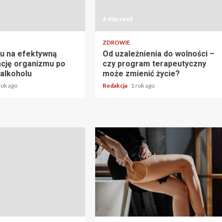
4 min read
ZDROWIE
u na efektywną
Od uzależnienia do wolności –
cję organizmu po
czy program terapeutyczny
 alkoholu
może zmienić życie?
rok ago
Redakcja
1 rok ago
3 min read