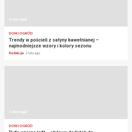
4 min read
DOM I OGRÓD
Trendy w pościeli z satyny bawełnianej –
najmodniejsze wzory i kolory sezonu
Redakcja
2 lata ago
3 min read
DOM I OGRÓD