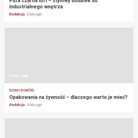
Pufa czarna loft – stylowy dodatek do
industrialnego wnętrza
Redakcja
2 lata ago
2 min read
DOM I OGRÓD
Opakowania na żywność – dlaczego warto je mieć?
Redakcja
3 lata ago