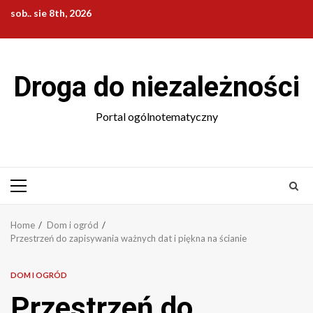
Skip
sob.. sie 8th, 2026
to
content
Droga do niezależności
Portal ogólnotematyczny
Primary
Menu
Home
Dom i ogród
Przestrzeń do zapisywania ważnych dat i piękna na ścianie
DOM I OGRÓD
Przestrzeń do