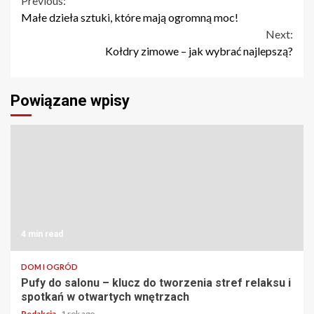
Continue
Previous:
Małe dzieła sztuki, które mają ogromną moc!
Reading
Next:
Kołdry zimowe – jak wybrać najlepszą?
Powiązane wpisy
4 min read
DOM I OGRÓD
Pufy do salonu – klucz do tworzenia stref relaksu i
spotkań w otwartych wnętrzach
Redakcja
1 rok ago