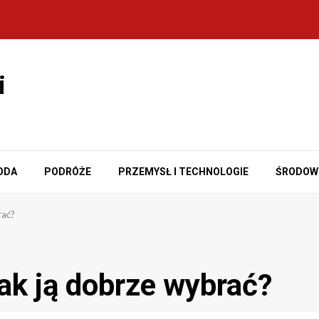
i
ODA
PODRÓŻE
PRZEMYSŁ I TECHNOLOGIE
ŚRODOW
rać?
ak ją dobrze wybrać?