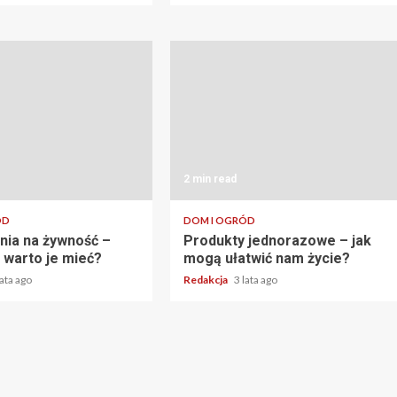
2 min read
ÓD
DOM I OGRÓD
ia na żywność –
Produkty jednorazowe – jak
 warto je mieć?
mogą ułatwić nam życie?
lata ago
Redakcja
3 lata ago