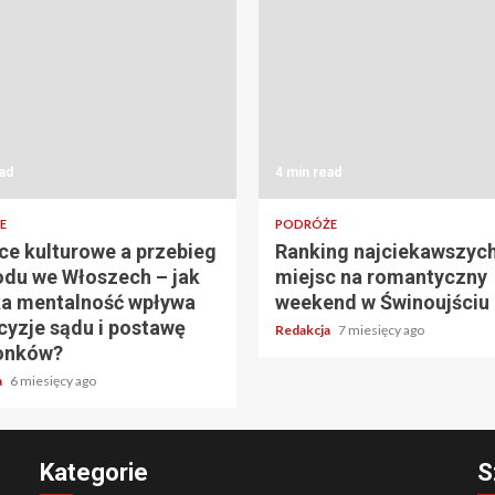
ad
4 min read
E
PODRÓŻE
ce kulturowe a przebieg
Ranking najciekawszyc
du we Włoszech – jak
miejsc na romantyczny
a mentalność wpływa
weekend w Świnoujściu
cyzje sądu i postawę
Redakcja
7 miesięcy ago
onków?
a
6 miesięcy ago
Kategorie
S