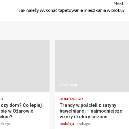
Next:
Jak należy wykonać tapetowanie mieszkania w bloku?
4 min read
ÓD
DOM I OGRÓD
czy dom? Co lepiej
Trendy w pościeli z satyny
 się w Ożarowie
bawełnianej – najmodniejsze
ckim?
wzory i kolory sezonu
rok ago
Redakcja
1 rok ago