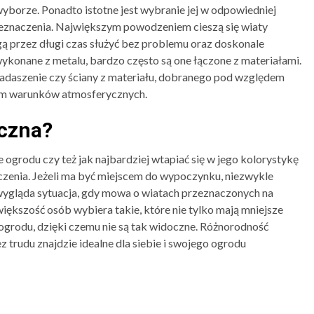
wyborze. Ponadto istotne jest wybranie jej w odpowiedniej
zeznaczenia. Największym powodzeniem cieszą się wiaty
 przez długi czas służyć bez problemu oraz doskonale
 wykonane z metalu, bardzo często są one łączone z materiałami.
adaszenie czy ściany z materiału, dobranego pod względem
em warunków atmosferycznych.
czna?
 ogrodu czy też jak najbardziej wtapiać się w jego kolorystykę
aczenia. Jeżeli ma być miejscem do wypoczynku, niezwykle
 wygląda sytuacja, gdy mowa o wiatach przeznaczonych na
ększość osób wybiera takie, które nie tylko mają mniejsze
o ogrodu, dzięki czemu nie są tak widoczne. Różnorodność
 trudu znajdzie idealne dla siebie i swojego ogrodu