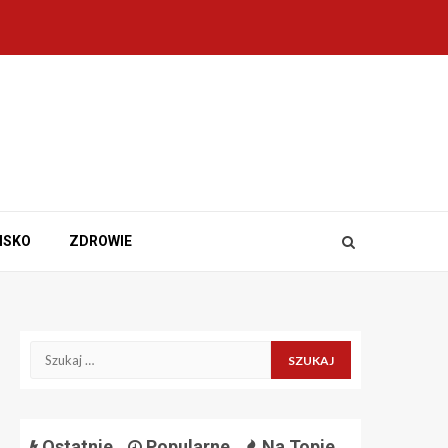
ISKO
ZDROWIE
Szukaj:
Ostatnie
Popularne
Na Topie