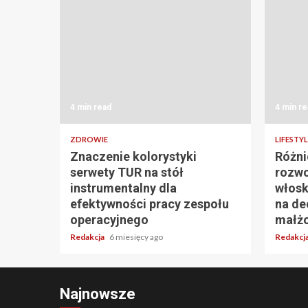
4 min read
4 min re
ZDROWIE
LIFESTYL
Znaczenie kolorystyki
Różni
serwety TUR na stół
rozwo
instrumentalny dla
włosk
efektywności pracy zespołu
na de
operacyjnego
małż
Redakcja
6 miesięcy ago
Redakcj
Najnowsze