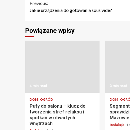
Continue
Previous:
Jakie urządzenia do gotowania sous vide?
Reading
Powiązane wpisy
4 min read
3 min read
DOM I OGRÓD
DOM I OGR
Pufy do salonu – klucz do
Segment 
tworzenia stref relaksu i
sprawdzi
spotkań w otwartych
Mazowie
wnętrzach
Redakcja
1 