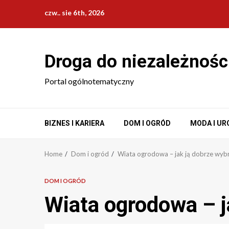
Skip
czw.. sie 6th, 2026
to
content
Droga do niezależnośc
Portal ogólnotematyczny
BIZNES I KARIERA
DOM I OGRÓD
MODA I UR
Home
Dom i ogród
Wiata ogrodowa – jak ją dobrze wyb
DOM I OGRÓD
Wiata ogrodowa – j