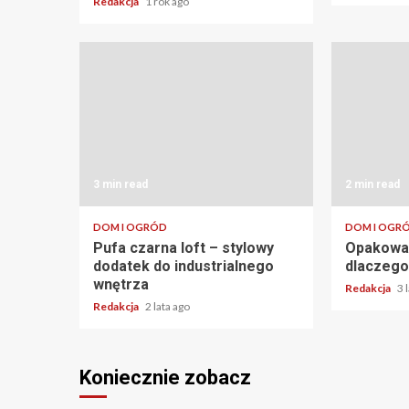
Redakcja
1 rok ago
3 min read
2 min read
DOM I OGRÓD
DOM I OGR
Pufa czarna loft – stylowy
Opakowan
dodatek do industrialnego
dlaczego
wnętrza
Redakcja
3 
Redakcja
2 lata ago
Koniecznie zobacz