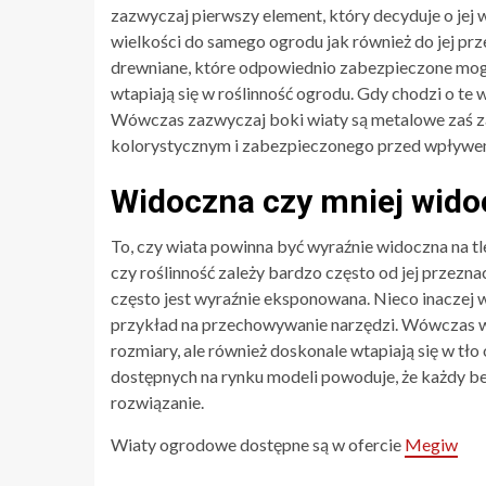
zazwyczaj pierwszy element, który decyduje o jej 
wielkości do samego ogrodu jak również do jej pr
drewniane, które odpowiednio zabezpieczone mogą
wtapiają się w roślinność ogrodu. Gdy chodzi o te
Wówczas zazwyczaj boki wiaty są metalowe zaś z
kolorystycznym i zabezpieczonego przed wpływ
Widoczna czy mniej wido
To, czy wiata powinna być wyraźnie widoczna na tle
czy roślinność zależy bardzo często od jej przezn
często jest wyraźnie eksponowana. Nieco inaczej
przykład na przechowywanie narzędzi. Wówczas wi
rozmiary, ale również doskonale wtapiają się w tł
dostępnych na rynku modeli powoduje, że każdy bez
rozwiązanie.
Wiaty ogrodowe dostępne są w ofercie
Megiw