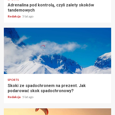
Adrenalina pod kontrolą, czyli zalety skoków
tandemowych
Redakcja
5 lat ago
2 min read
SPORTS
Skoki ze spadochronem na prezent. Jak
podarować skok spadochronowy?
Redakcja
5 lat ago