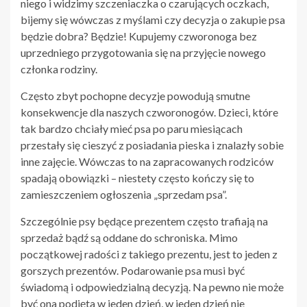
niego i widzimy szczeniaczka o czarujących oczkach,
bijemy się wówczas z myślami czy decyzja o zakupie psa
będzie dobra? Będzie! Kupujemy czworonoga bez
uprzedniego przygotowania się na przyjęcie nowego
członka rodziny.
Często zbyt pochopne decyzje powodują smutne
konsekwencje dla naszych czworonogów. Dzieci, które
tak bardzo chciały mieć psa po paru miesiącach
przestały się cieszyć z posiadania pieska i znalazły sobie
inne zajęcie. Wówczas to na zapracowanych rodziców
spadają obowiązki – niestety często kończy się to
zamieszczeniem ogłoszenia „sprzedam psa”.
Szczególnie psy będące prezentem często trafiają na
sprzedaż bądź są oddane do schroniska. Mimo
początkowej radości z takiego prezentu, jest to jeden z
gorszych prezentów. Podarowanie psa musi być
świadomą i odpowiedzialną decyzją. Na pewno nie może
być ona podjęta w jeden dzień, w jeden dzień nie