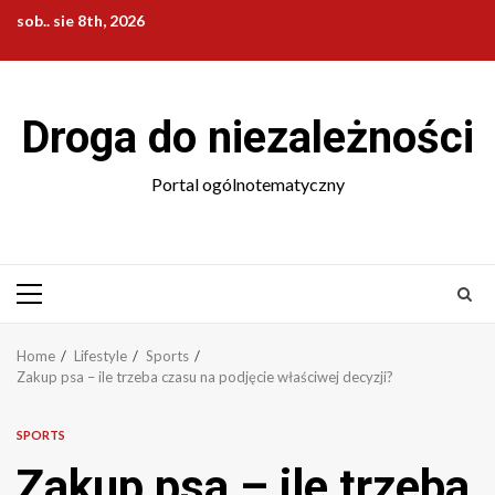
Skip
sob.. sie 8th, 2026
to
content
Droga do niezależności
Portal ogólnotematyczny
Primary
Menu
Home
Lifestyle
Sports
Zakup psa – ile trzeba czasu na podjęcie właściwej decyzji?
SPORTS
Zakup psa – ile trzeba