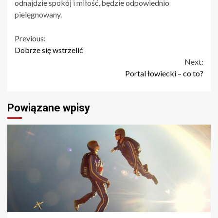
odnajdzie spokój i miłość, będzie odpowiednio
pielęgnowany.
Continue
Previous:
Dobrze się wstrzelić
Reading
Next:
Portal łowiecki – co to?
Powiązane wpisy
2 min read